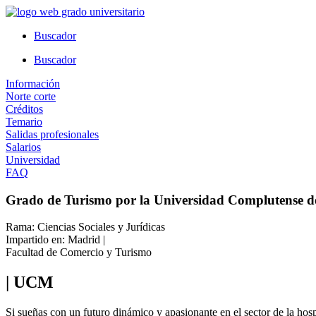
Ir
al
Buscador
contenido
Buscador
Información
Norte corte
Créditos
Temario
Salidas profesionales
Salarios
Universidad
FAQ
Grado de Turismo por la Universidad Complutense 
Rama: Ciencias Sociales y Jurídicas
Impartido en: Madrid |
Facultad de Comercio y Turismo
| UCM
Si sueñas con un futuro dinámico y apasionante en el sector de la hospi