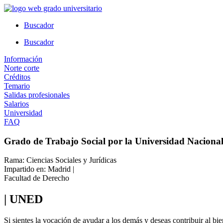
Ir
al
Buscador
contenido
Buscador
Información
Norte corte
Créditos
Temario
Salidas profesionales
Salarios
Universidad
FAQ
Grado de Trabajo Social por la Universidad Nacional
Rama: Ciencias Sociales y Jurídicas
Impartido en: Madrid |
Facultad de Derecho
| UNED
Si sientes la vocación de ayudar a los demás y deseas contribuir al bie