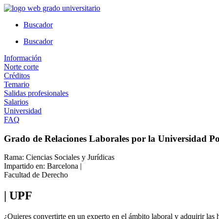
Ir
al
Buscador
contenido
Buscador
Información
Norte corte
Créditos
Temario
Salidas profesionales
Salarios
Universidad
FAQ
Grado de Relaciones Laborales por la Universidad 
Rama: Ciencias Sociales y Jurídicas
Impartido en: Barcelona |
Facultad de Derecho
| UPF
¿Quieres convertirte en un experto en el ámbito laboral y adquirir las