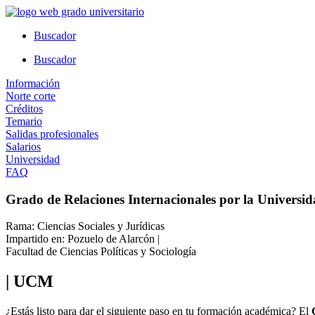
Ir
al
Buscador
contenido
Buscador
Información
Norte corte
Créditos
Temario
Salidas profesionales
Salarios
Universidad
FAQ
Grado de Relaciones Internacionales por la Univers
Rama: Ciencias Sociales y Jurídicas
Impartido en: Pozuelo de Alarcón |
Facultad de Ciencias Políticas y Sociología
| UCM
¿Estás listo para dar el siguiente paso en tu formación académica? El