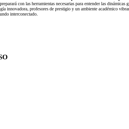
reparará con las herramientas necesarias para entender las dinámicas glo
a innovadora, profesores de prestigio y un ambiente académico vibrante
mundo interconectado.
SO