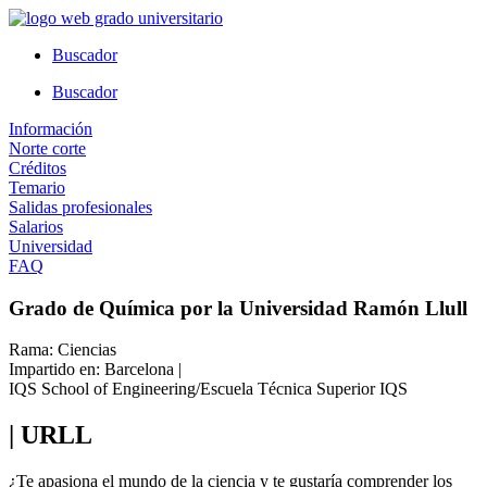
Ir
al
Buscador
contenido
Buscador
Información
Norte corte
Créditos
Temario
Salidas profesionales
Salarios
Universidad
FAQ
Grado de Química por la Universidad Ramón Llull
Rama: Ciencias
Impartido en: Barcelona |
IQS School of Engineering/Escuela Técnica Superior IQS
| URLL
¿Te apasiona el mundo de la ciencia y te gustaría comprender los