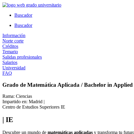
Ir
al
Buscador
contenido
Buscador
Información
Norte corte
Créditos
Temario
Salidas profesionales
Salarios
Universidad
FAQ
Grado de Matemática Aplicada / Bachelor in Applied
Rama: Ciencias
Impartido en: Madrid |
Centro de Estudios Superiores IE
| IE
Descubre un mundo de
matemáticas aplicadas
y transforma tu futur