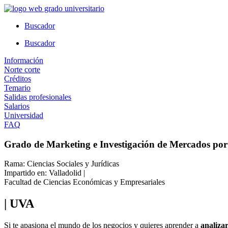
Ir
al
Buscador
contenido
Buscador
Información
Norte corte
Créditos
Temario
Salidas profesionales
Salarios
Universidad
FAQ
Grado de Marketing e Investigación de Mercados por 
Rama: Ciencias Sociales y Jurídicas
Impartido en: Valladolid |
Facultad de Ciencias Económicas y Empresariales
| UVA
Si te apasiona el mundo de los negocios y quieres aprender a
analiza