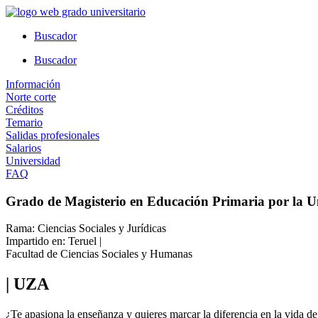
Ir
al
Buscador
contenido
Buscador
Información
Norte corte
Créditos
Temario
Salidas profesionales
Salarios
Universidad
FAQ
Grado de Magisterio en Educación Primaria por la U
Rama: Ciencias Sociales y Jurídicas
Impartido en: Teruel |
Facultad de Ciencias Sociales y Humanas
| UZA
¿Te apasiona la enseñanza y quieres marcar la diferencia en la vida de