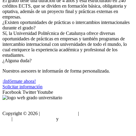
El grado tiene una duración de 4 años y está estructurado en 240
créditos ECTS, que se dividen en formación básica, obligatoria y
optativa, además de un proyecto final y prácticas externas en
empresas.
¿Existen oportunidades de prácticas o intercambios internacionales
durante el grado?
Sí, la Universidad Politécnica de Catalunya ofrece diversas
oportunidades de prácticas en empresas y también programas de
intercambio internacional con universidades de todo el mundo, lo
cual enriquece la experiencia académica y profesional de los
estudiantes.
¿Alguna duda?
Nuestros asesores te informarán de forma personalizada.
¡Infórmate ahora!
Solicitar información
Facebook
Twitter
Youtube
Copyright ©
2026 |
Gradouniversitario
|
Condiciones de
Uso
|
Política de privacidad
y
Política de cookies
Sitemap html