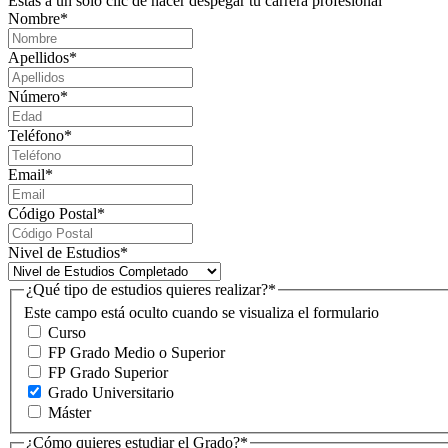
Estás a un solo clic de hacer despegar tu carrera profesional
Nombre
*
Apellidos
*
Número
*
Teléfono
*
Email
*
Código Postal
*
Nivel de Estudios
*
¿Qué tipo de estudios quieres realizar?
*
Este campo está oculto cuando se visualiza el formulario
Curso
FP Grado Medio o Superior
FP Grado Superior
Grado Universitario
Máster
¿Cómo quieres estudiar el Grado?
*