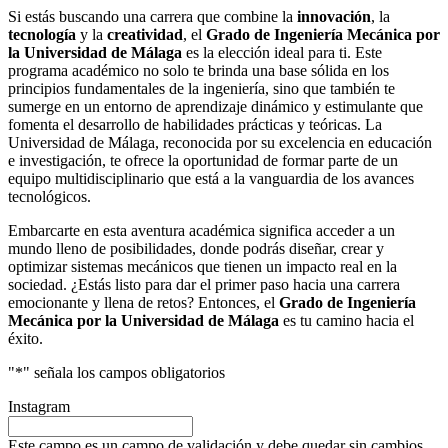
Si estás buscando una carrera que combine la
innovación
, la
tecnología
y la
creatividad
, el
Grado de Ingeniería Mecánica por
la Universidad de Málaga
es la elección ideal para ti. Este
programa académico no solo te brinda una base sólida en los
principios fundamentales de la ingeniería, sino que también te
sumerge en un entorno de aprendizaje dinámico y estimulante que
fomenta el desarrollo de habilidades prácticas y teóricas. La
Universidad de Málaga, reconocida por su excelencia en educación
e investigación, te ofrece la oportunidad de formar parte de un
equipo multidisciplinario que está a la vanguardia de los avances
tecnológicos.
Embarcarte en esta aventura académica significa acceder a un
mundo lleno de posibilidades, donde podrás diseñar, crear y
optimizar sistemas mecánicos que tienen un impacto real en la
sociedad. ¿Estás listo para dar el primer paso hacia una carrera
emocionante y llena de retos? Entonces, el
Grado de Ingeniería
Mecánica por la Universidad de Málaga
es tu camino hacia el
éxito.
"
*
" señala los campos obligatorios
Instagram
Este campo es un campo de validación y debe quedar sin cambios.