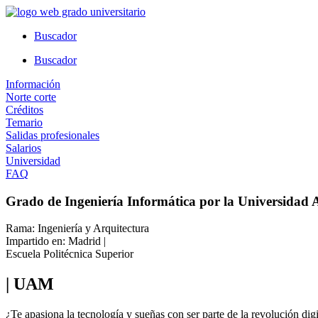
Ir
al
Buscador
contenido
Buscador
Información
Norte corte
Créditos
Temario
Salidas profesionales
Salarios
Universidad
FAQ
Grado de Ingeniería Informática por la Universida
Rama: Ingeniería y Arquitectura
Impartido en: Madrid |
Escuela Politécnica Superior
| UAM
¿Te apasiona la tecnología y sueñas con ser parte de la revolución dig