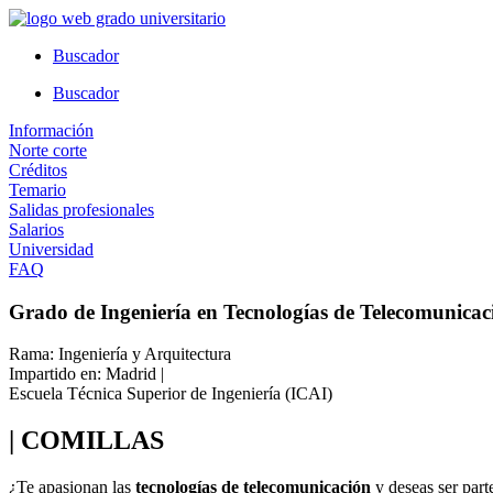
Ir
al
Buscador
contenido
Buscador
Información
Norte corte
Créditos
Temario
Salidas profesionales
Salarios
Universidad
FAQ
Grado de Ingeniería en Tecnologías de Telecomunicaci
Rama: Ingeniería y Arquitectura
Impartido en: Madrid |
Escuela Técnica Superior de Ingeniería (ICAI)
| COMILLAS
¿Te apasionan las
tecnologías de telecomunicación
y deseas ser part