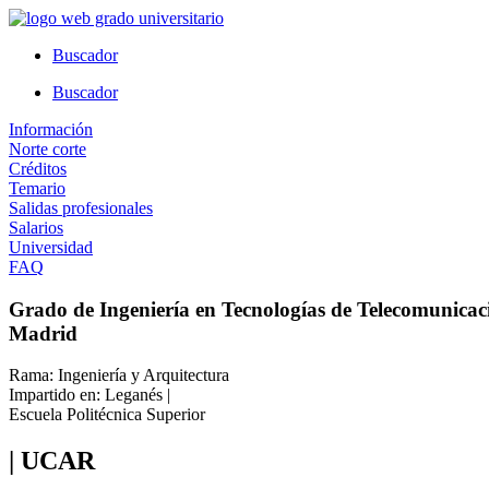
Ir
al
Buscador
contenido
Buscador
Información
Norte corte
Créditos
Temario
Salidas profesionales
Salarios
Universidad
FAQ
Grado de Ingeniería en Tecnologías de Telecomunicac
Madrid
Rama: Ingeniería y Arquitectura
Impartido en: Leganés |
Escuela Politécnica Superior
| UCAR