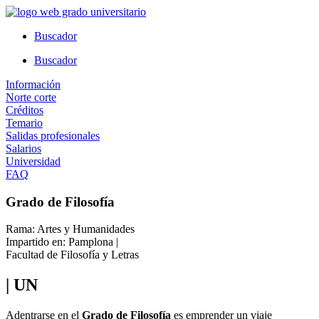
Ir
al
Buscador
contenido
Buscador
Información
Norte corte
Créditos
Temario
Salidas profesionales
Salarios
Universidad
FAQ
Grado de Filosofía
Rama: Artes y Humanidades
Impartido en: Pamplona |
Facultad de Filosofía y Letras
| UN
Adentrarse en el
Grado de Filosofía
es emprender un viaje