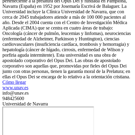
perteneciente a la prelatura del Opus Dei y fundada en Pamplona,
Navarra (España) en 1952 por Josemaría Escrivá de Balaguer. La
Universidad incluye la Clínica Universidad de Navarra, que con
cerca de 2045 trabajadores atiende a más de 100 000 pacientes al
año. Desde el 2004 cuenta con el Centro de Investigación Médica
Aplicada (CIMA) que se centra en cuatro áreas de trabajo:
Oncología (cáncer de pulmón, leucemias y linfomas), neurociencias
(enfermedad de Alzheimer, Parkinson y Huntington), ciencias
cardiovasculares (insuficiencia cardíaca, trombosis y hemorragia) y
hepatología (cáncer de hígado, cirrosis, enfermedad de Wilson y
porfiria aguda intermitente). Esta universidad es una obra de
apostolado corporativo del Opus Dei. Las obras de apostolado
corporativo son aquellas que, promovidas por fieles del Opus Dei
junto con otras personas, tienen la garantía moral de la Prelatura; en
ellas el Opus Dei se encarga de lo relativo a la orientación cristiana.
Cómo llegar
www.unav.es
info@unav.es
948425600
Universidad de Navarra