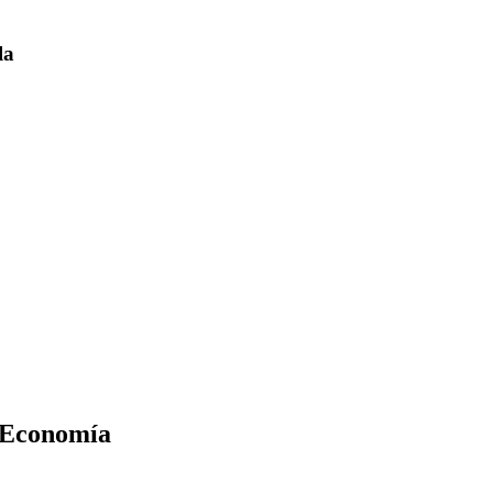
la
y Economía