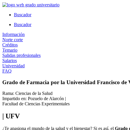
Ir
al
Buscador
contenido
Buscador
Información
Norte corte
Créditos
Temario
Salidas profesionales
Salarios
Universidad
FAQ
Grado de Farmacia por la Universidad Francisco de V
Rama: Ciencias de la Salud
Impartido en: Pozuelo de Alarcón |
Facultad de Ciencias Experimentales
| UFV
¿Te apasiona el mundo de la salud y el bienestar? Si es así, el
Grado d