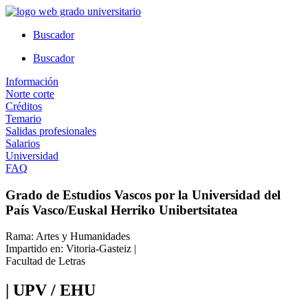
Ir
al
Buscador
contenido
Buscador
Información
Norte corte
Créditos
Temario
Salidas profesionales
Salarios
Universidad
FAQ
Grado de Estudios Vascos por la Universidad del
País Vasco/Euskal Herriko Unibertsitatea
Rama: Artes y Humanidades
Impartido en: Vitoria-Gasteiz |
Facultad de Letras
| UPV / EHU