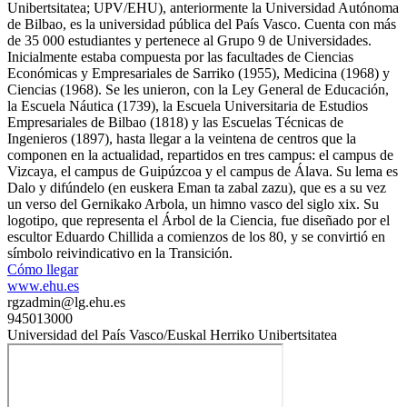
Unibertsitatea; UPV/EHU), anteriormente la Universidad Autónoma
de Bilbao, es la universidad pública del País Vasco. Cuenta con más
de 35 000 estudiantes y pertenece al Grupo 9 de Universidades.
Inicialmente estaba compuesta por las facultades de Ciencias
Económicas y Empresariales de Sarriko (1955), Medicina (1968) y
Ciencias (1968). Se les unieron, con la Ley General de Educación,
la Escuela Náutica (1739), la Escuela Universitaria de Estudios
Empresariales de Bilbao (1818) y las Escuelas Técnicas de
Ingenieros (1897), hasta llegar a la veintena de centros que la
componen en la actualidad, repartidos en tres campus: el campus de
Vizcaya, el campus de Guipúzcoa y el campus de Álava. Su lema es
Dalo y difúndelo (en euskera Eman ta zabal zazu), que es a su vez
un verso del Gernikako Arbola, un himno vasco del siglo xix.​ Su
logotipo, que representa el Árbol de la Ciencia, fue diseñado por el
escultor Eduardo Chillida a comienzos de los 80,​ y se convirtió en
símbolo reivindicativo en la Transición.
Cómo llegar
www.ehu.es
rgzadmin@lg.ehu.es
945013000
Universidad del País Vasco/Euskal Herriko Unibertsitatea