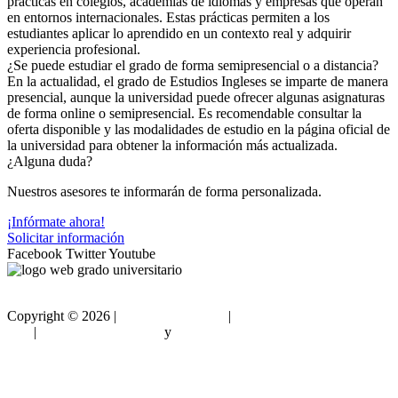
prácticas en colegios, academias de idiomas y empresas que operan
en entornos internacionales. Estas prácticas permiten a los
estudiantes aplicar lo aprendido en un contexto real y adquirir
experiencia profesional.
¿Se puede estudiar el grado de forma semipresencial o a distancia?
En la actualidad, el grado de Estudios Ingleses se imparte de manera
presencial, aunque la universidad puede ofrecer algunas asignaturas
de forma online o semipresencial. Es recomendable consultar la
oferta disponible y las modalidades de estudio en la página oficial de
la universidad para obtener la información más actualizada.
¿Alguna duda?
Nuestros asesores te informarán de forma personalizada.
¡Infórmate ahora!
Solicitar información
Facebook
Twitter
Youtube
Copyright ©
2026 |
Gradouniversitario
|
Condiciones de
Uso
|
Política de privacidad
y
Política de cookies
Sitemap html
Sitemap