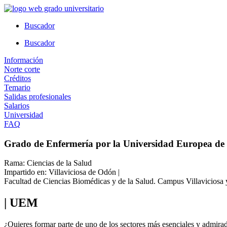
Ir
al
Buscador
contenido
Buscador
Información
Norte corte
Créditos
Temario
Salidas profesionales
Salarios
Universidad
FAQ
Grado de Enfermería por la Universidad Europea d
Rama: Ciencias de la Salud
Impartido en: Villaviciosa de Odón |
Facultad de Ciencias Biomédicas y de la Salud. Campus Villaviciosa
| UEM
¿Quieres formar parte de uno de los sectores más esenciales y admira