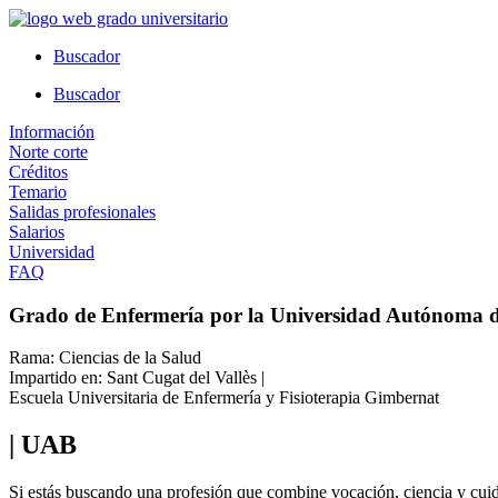
Ir
al
Buscador
contenido
Buscador
Información
Norte corte
Créditos
Temario
Salidas profesionales
Salarios
Universidad
FAQ
Grado de Enfermería por la Universidad Autónoma 
Rama: Ciencias de la Salud
Impartido en: Sant Cugat del Vallès |
Escuela Universitaria de Enfermería y Fisioterapia Gimbernat
| UAB
Si estás buscando una profesión que combine vocación, ciencia y cui