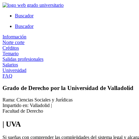
Ir
al
Buscador
contenido
Buscador
Información
Norte corte
Créditos
Temario
Salidas profesionales
Salarios
Universidad
FAQ
Grado de Derecho por la Universidad de Valladolid
Rama: Ciencias Sociales y Jurídicas
Impartido en: Valladolid |
Facultad de Derecho
| UVA
Si sueñas con comprender las complejidades del sistema legal y alcanza