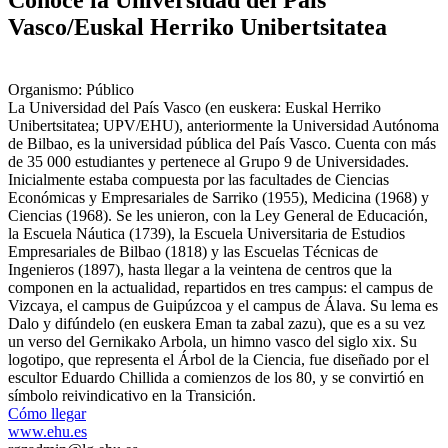
Conoce la Universidad del País
Vasco/Euskal Herriko Unibertsitatea
Organismo: Público
La Universidad del País Vasco (en euskera: Euskal Herriko
Unibertsitatea; UPV/EHU), anteriormente la Universidad Autónoma
de Bilbao, es la universidad pública del País Vasco. Cuenta con más
de 35 000 estudiantes y pertenece al Grupo 9 de Universidades.
Inicialmente estaba compuesta por las facultades de Ciencias
Económicas y Empresariales de Sarriko (1955), Medicina (1968) y
Ciencias (1968). Se les unieron, con la Ley General de Educación,
la Escuela Náutica (1739), la Escuela Universitaria de Estudios
Empresariales de Bilbao (1818) y las Escuelas Técnicas de
Ingenieros (1897), hasta llegar a la veintena de centros que la
componen en la actualidad, repartidos en tres campus: el campus de
Vizcaya, el campus de Guipúzcoa y el campus de Álava. Su lema es
Dalo y difúndelo (en euskera Eman ta zabal zazu), que es a su vez
un verso del Gernikako Arbola, un himno vasco del siglo xix.​ Su
logotipo, que representa el Árbol de la Ciencia, fue diseñado por el
escultor Eduardo Chillida a comienzos de los 80,​ y se convirtió en
símbolo reivindicativo en la Transición.
Cómo llegar
www.ehu.es