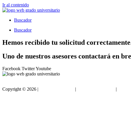
Ir al contenido
Buscador
Buscador
Hemos recibido tu solicitud correctamente
Uno de nuestros asesores contactará en br
Facebook
Twitter
Youtube
Copyright ©
2026 |
Gradouniversitario
|
Condiciones de Uso
|
Polític
Sitemap html
Sitemap