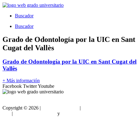
Ir
al
Buscador
contenido
Buscador
Grado de Odontología por la UIC en Sant
Cugat del Vallès
Grado de Odontología por la UIC en Sant Cugat del
Vallès
+ Más información
Facebook
Twitter
Youtube
Copyright ©
2026 |
Gradouniversitario
|
Condiciones de
Uso
|
Política de privacidad
y
Política de cookies
Sitemap html
Sitemap