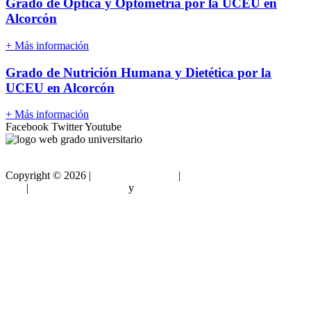
Grado de Óptica y Optometría por la UCEU en
Alcorcón
+ Más información
Grado de Nutrición Humana y Dietética por la
UCEU en Alcorcón
+ Más información
Facebook
Twitter
Youtube
Copyright ©
2026 |
Gradouniversitario
|
Condiciones de
Uso
|
Política de privacidad
y
Política de cookies
Sitemap html
Sitemap