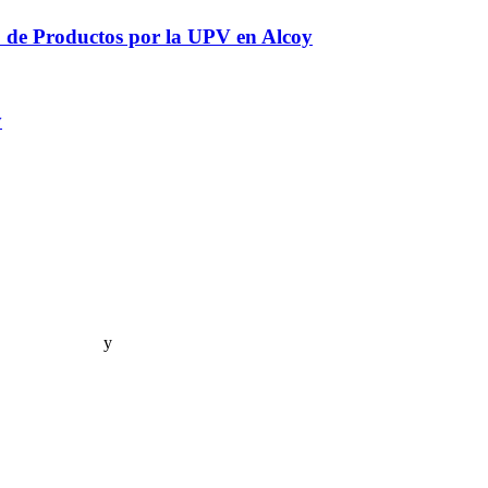
o de Productos por la UPV en Alcoy
y
a de privacidad
y
Política de cookies