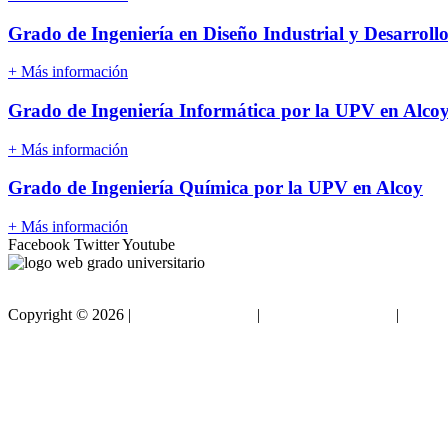
Grado de Ingeniería en Diseño Industrial y Desarroll
+ Más información
Grado de Ingeniería Informática por la UPV en Alco
+ Más información
Grado de Ingeniería Química por la UPV en Alcoy
+ Más información
Facebook
Twitter
Youtube
Copyright ©
2026 |
Gradouniversitario
|
Condiciones de Uso
|
Polític
Sitemap html
Sitemap