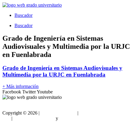
Ir
al
Buscador
contenido
Buscador
Grado de Ingeniería en Sistemas
Audiovisuales y Multimedia por la URJC
en Fuenlabrada
Grado de Ingeniería en Sistemas Audiovisuales y
Multimedia por la URJC en Fuenlabrada
+ Más información
Facebook
Twitter
Youtube
Copyright ©
2026 |
Gradouniversitario
|
Condiciones de
Uso
|
Política de privacidad
y
Política de cookies
Sitemap html