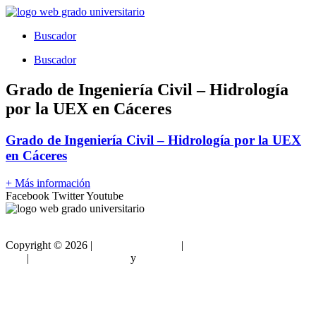
Ir
al
Buscador
contenido
Buscador
Grado de Ingeniería Civil – Hidrología
por la UEX en Cáceres
Grado de Ingeniería Civil – Hidrología por la UEX
en Cáceres
+ Más información
Facebook
Twitter
Youtube
Copyright ©
2026 |
Gradouniversitario
|
Condiciones de
Uso
|
Política de privacidad
y
Política de cookies
Sitemap html
Sitemap