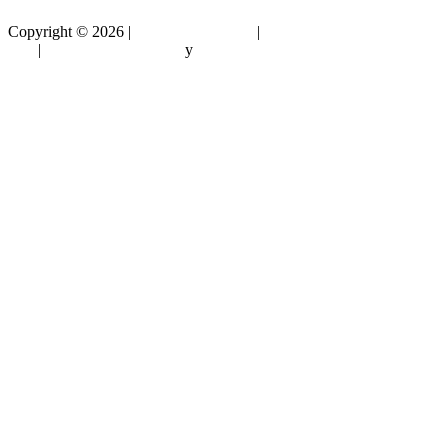
Copyright ©
2026 |
Gradouniversitario
|
Condiciones de
Uso
|
Política de privacidad
y
Política de cookies
Sitemap html
Sitemap